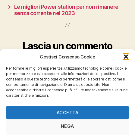
→
Le migliori Power station per non rimanere
senza corrente nel 2023
Lascia un commento
Gestisci Consenso Cookie
Devi essere
connesso
per inviare un commento.
Per fornire le migliori esperienze, utilizziamo tecnologie come i cookie
per memorizzare e/o accedere alle informazioni del dispositivo. Il
consenso a queste tecnologie ci permetterà di elaborare dati come il
comportamento di navigazione o ID unici su questo sito. Non
acconsentire o ritirare il consenso può influire negativamente su alcune
caratteristiche e funzioni.
Home
Registrati al sito web
ACCETTA
Contatti
NEGA