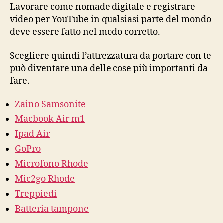
lavorare
Lavorare come nomade digitale e registrare
come
video per YouTube in qualsiasi parte del mondo
Nomade
deve essere fatto nel modo corretto.
Digitale?
Scegliere quindi l’attrezzatura da portare con te
può diventare una delle cose più importanti da
fare.
Zaino Samsonite
Macbook Air m1
Ipad Air
GoPro
Microfono Rhode
Mic2go Rhode
Treppiedi
Batteria tampone