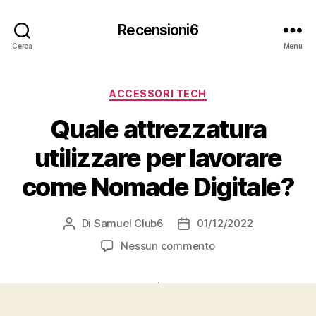
Recensioni6
Cerca
Menu
Categorie
ACCESSORI TECH
Quale attrezzatura
utilizzare per lavorare
come Nomade Digitale?
Di
Samuel Club6
01/12/2022
Autore
Data
articolo
dell'articolo
su
Nessun commento
Quale
attrezzatura
utilizzare
per