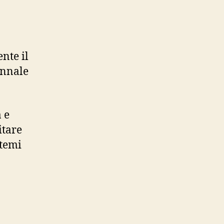
nte il
ennale
 e
itare
stemi