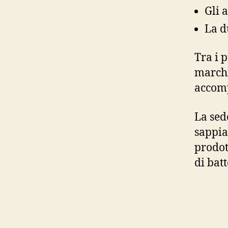
Gli 
La d
Tra i 
march
accomp
La sed
sappia
prodot
di bat