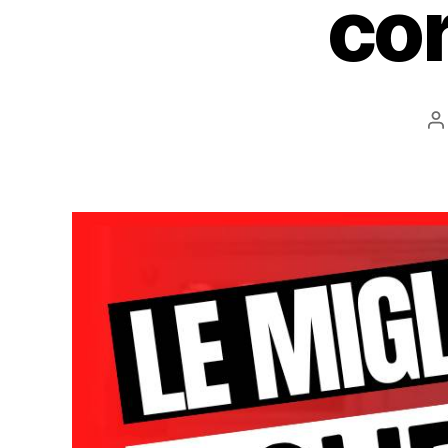
co
A
a