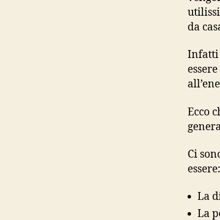
utilis
da cas
Infatti
essere
all’ene
Ecco c
genera
Ci son
essere
La d
La p