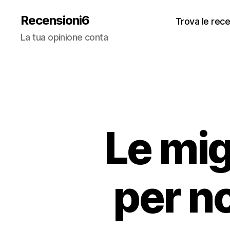
Recensioni6
Trova le recen
La tua opinione conta
Le mig
per n