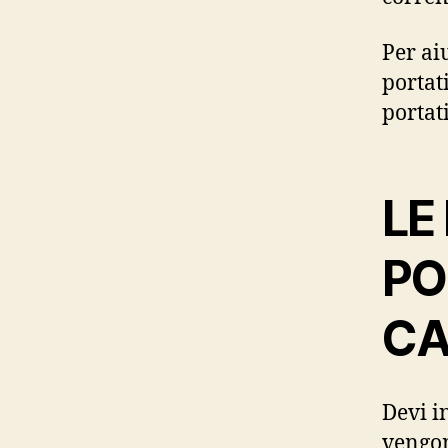
Per aiu
portat
portati
LE
PO
CA
Devi i
vengon