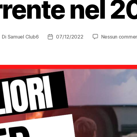
rrente nel 2
Di
Samuel Club6
07/12/2022
Nessun comme
utore
Data
rticolo
dell'articolo