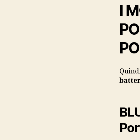
I 
PO
PO
Quindi
batter
BLU
Por