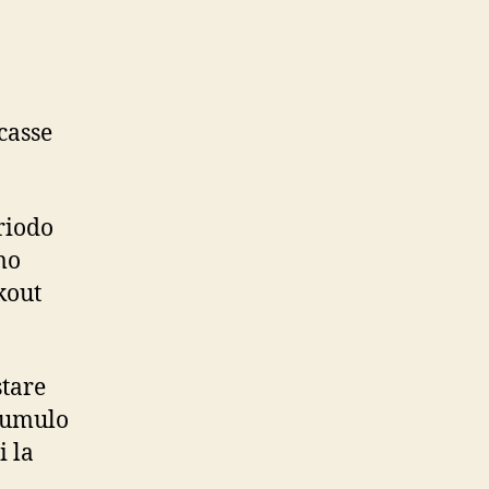
casse
riodo
mo
ckout
stare
ccumulo
i la