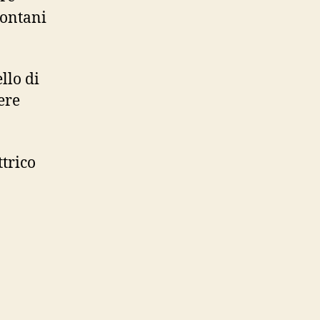
lontani
llo di
ere
ttrico