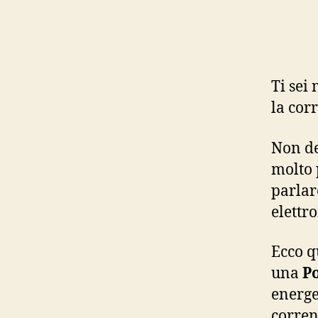
Ti sei
la cor
Non de
molto 
parlare
elettro
Ecco q
una
Po
energe
corren