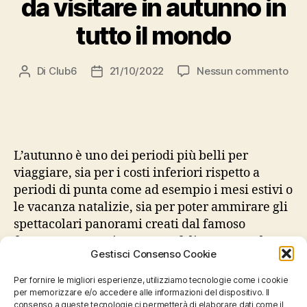
da visitare in autunno in
tutto il mondo
su
Di
Club6
21/10/2022
Nessun commento
Autore
Data
Le
articolo
dell'articolo
5
migl
dest
da
L’autunno è uno dei periodi più belli per
visi
viaggiare, sia per i costi inferiori rispetto a
in
periodi di punta come ad esempio i mesi estivi o
aut
le vacanza natalizie, sia per poter ammirare gli
in
tutt
spettacolari panorami creati dal famoso
il
fenometo conosciuto come “foliage”! Ecco le
mo
Gestisci Consenso Cookie
migliori 5 destinazioni da visitare in autunno in
tutto il […]
Per fornire le migliori esperienze, utilizziamo tecnologie come i cookie
per memorizzare e/o accedere alle informazioni del dispositivo. Il
consenso a queste tecnologie ci permetterà di elaborare dati come il