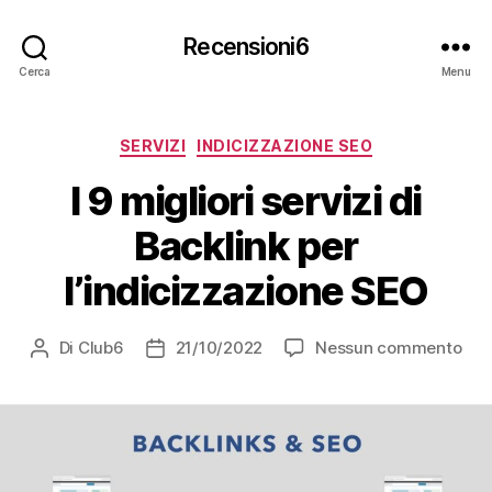
Recensioni6
Cerca
Menu
Categorie
SERVIZI
INDICIZZAZIONE SEO
I 9 migliori servizi di
Backlink per
l’indicizzazione SEO
su
Di
Club6
21/10/2022
Nessun commento
Autore
Data
I
articolo
dell'articolo
9
migl
serv
di
Bac